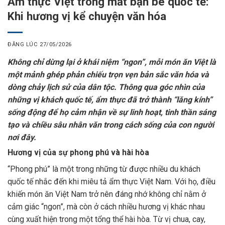
Ẩm thực Việt trong mắt bạn bè quốc tế:
Khi hương vị kể chuyện văn hóa
ĐĂNG LÚC
27/05/2026
Không chỉ dừng lại ở khái niệm “ngon”, mỗi món ăn Việt là
một mảnh ghép phản chiếu trọn vẹn bản sắc văn hóa và
dòng chảy lịch sử của dân tộc. Thông qua góc nhìn của
những vị khách quốc tế, ẩm thực đã trở thành “lăng kính”
sống động để họ cảm nhận về sự linh hoạt, tinh thần sáng
tạo và chiều sâu nhân văn trong cách sống của con người
nơi đây.
Hương vị của sự phong phú và hài hòa
“Phong phú” là một trong những từ được nhiều du khách
quốc tế nhắc đến khi miêu tả
ẩm thực
Việt Nam. Với họ, điều
khiến món ăn Việt Nam trở nên đáng nhớ không chỉ nằm ở
cảm giác “ngon”, mà còn ở cách nhiều hương vị khác nhau
cùng xuất hiện trong một tổng thể hài hòa. Từ vị chua, cay,