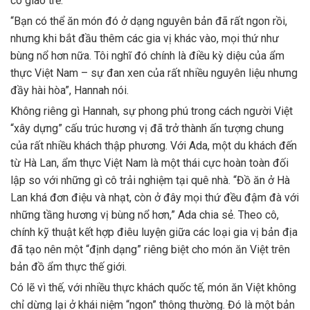
cô giáo trẻ.
“Bạn có thể ăn món đó ở dạng nguyên bản đã rất ngon rồi,
nhưng khi bắt đầu thêm các gia vị khác vào, mọi thứ như
bùng nổ hơn nữa. Tôi nghĩ đó chính là điều kỳ diệu của ẩm
thực Việt Nam – sự đan xen của rất nhiều nguyên liệu nhưng
đầy hài hòa”, Hannah nói.
Không riêng gì Hannah, sự phong phú trong cách người Việt
“xây dựng” cấu trúc hương vị đã trở thành ấn tượng chung
của rất nhiều khách thập phương. Với Ada, một du khách đến
từ Hà Lan, ẩm thực Việt Nam là một thái cực hoàn toàn đối
lập so với những gì cô trải nghiệm tại quê nhà. “Đồ ăn ở Hà
Lan khá đơn điệu và nhạt, còn ở đây mọi thứ đều đậm đà với
những tầng hương vị bùng nổ hơn,” Ada chia sẻ. Theo cô,
chính kỹ thuật kết hợp điêu luyện giữa các loại gia vị bản địa
đã tạo nên một “định dạng” riêng biệt cho món ăn Việt trên
bản đồ ẩm thực thế giới.
Có lẽ vì thế, với nhiều thực khách quốc tế, món ăn Việt không
chỉ dừng lại ở khái niệm “ngon” thông thường. Đó là một bản