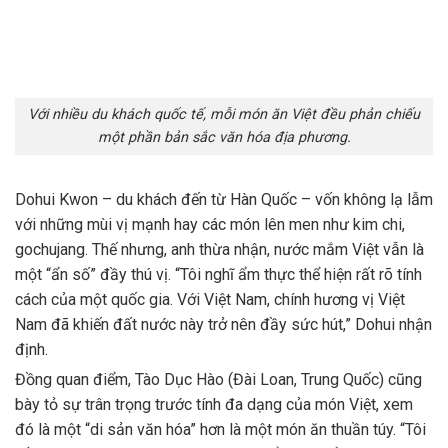
Với nhiều du khách quốc tế, mỗi món ăn Việt đều phản chiếu
một phần bản sắc văn hóa địa phương.
Dohui Kwon – du khách đến từ Hàn Quốc – vốn không lạ lẫm
với những mùi vị mạnh hay các món lên men như kim chi,
gochujang. Thế nhưng, anh thừa nhận, nước mắm Việt vẫn là
một “ẩn số” đầy thú vị. “Tôi nghĩ ẩm thực thể hiện rất rõ tính
cách của một quốc gia. Với Việt Nam, chính hương vị Việt
Nam đã khiến đất nước này trở nên đầy sức hút,” Dohui nhận
định.
Đồng quan điểm, Tào Dục Hào (Đài Loan, Trung Quốc) cũng
bày tỏ sự trân trọng trước tính đa dạng của món Việt, xem
đó là một “di sản văn hóa” hơn là một món ăn thuần túy. “Tôi