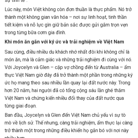
sự tinh tế”.
Lúc này, món Việt không còn đơn thuần là thực phẩm. Nó trở
thành một không gian văn hóa – nơi sự linh hoạt, tinh thần
tiết kiệm và nỗ lực gìn giữ bản sắc được gửi gắm trọn vẹn
trong từng bữa cơm gia đình.
Khi món ăn gắn với ký ức và trải nghiệm về Việt Nam
Sau cùng, điều nhiều du khách nhớ nhất đôi khi không chỉ là
món ăn, mà là cảm giác và những trải nghiệm đi cùng với nó.
Với Joycelyn và Glen – cặp vợ chồng đến từ Australia – ẩm
thực Việt Nam giờ đây đã trở thành một phần trong những ký
ức họ mang theo sau nhiều lần quay lại đất nước này. Trong
hơn 20 năm, hai người đã có tổng cộng sáu lần ghé thăm
Việt Nam và chứng kiến nhiều đổi thay của đất nước qua
từng giai đoạn.
Ban đầu, Joycelyn và Glen đến
Việt Nam
chủ yếu vì sự tò
mò về lịch sử. Thế nhưng, càng trải nghiệm, ẩm thực lại càng
trở thành một trong những điều khiến họ gắn bó với nơi này